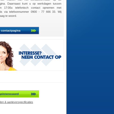
agina. Daarnaast kunt u op werkdagen tussen
n 17:00u telefonisch contact opnemen met
ls via telefoonnummer 0900 - 77 666 33. Wij
raag te woord.
e contactpagina
geïnteresseerd
en & aanleverspecificaties