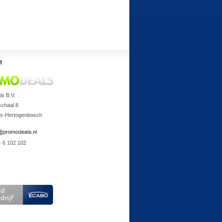
t
s B.V.
chaal 8
's-Hertogenbosch
- 6 102 102