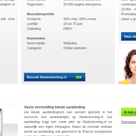
ekijken in
Pageviews:
50.000 pagina weergaves
contactp
10:00u e
Bezoekersprofiel
Promodea
 ook over
Geslacht:
50% man, 50% vrouw
staan u g
Leeftijd:
20 tot 70 jaar
Opleiding:
HBO+
Naar d
Kenmerken
Soort media:
Websites
Categorie:
Online winkelen
Bezoek Stedenkorting.nl
Vaste vermelding lokale aanbieding
Uw lokale aanbieding(en) kan worden getoond in het
Ik ben 
overzicht met aanbiedingen op Stedenkorting.nl. Uw
aanbieding krijgt een vaste plek op Stedenkorting.nl en
Voorwaard
natuurlijk een eigen infopagina. Naast de normale website
wordt uw aanbieding ook getoond in de iPad en smartphone