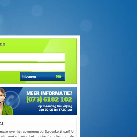
gen
ct
rmatie over het adverteren op Stedenkorting.nl? U
ruik maken van het contactformulier op de