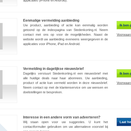
applicaties (iPhone en Android).
Eenmalige vermelding aanbieding
Uw product, aanbieding of actie kan eenmalig worden
Ik ben 
getoond op de indexpagina van Stedenkorting.nl. Neem
contact met ons op voor de mogelijkheden. Naast de
Voorwaard
website wordt uw aanbieding eveneens weergegeven in de
applicaties voor iPhone, iPad en Android.
Vermelding in dagelijkse nieuwsbrief
Dagelijks verstuurt Stedenkorting.nl een nieuwsbrief met
Ik ben 
alle huidige deals naar haar abonnees. Uw aanbieding,
product of actie kan vermeld worden in deze nieuwsbrief.
Voorwaard
Neem contact op met de klantenservice om uw wensen en
doelstellingen te bespreken.
Interesse in een andere vorm van adverteren?
Wij staan open voor uw suggesties. U kunt het
Laat he
contactformulier gebruiken om uw alternatieve voorstel bij