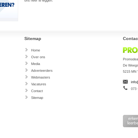
ons neer te leggen.
Sitemap
Contac
Home
Over ons
Promodeal
Media
De Weegs
Adverteerders
5215 MN 
Webmasters
Vacatures
073 
Contact
Sitemap