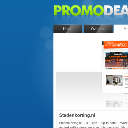
Home
Over ons
Me
Stedenkorting.nl
Stedenkorting.nl is een up-to-date over
aantrekkelijke deals gerangschikt per stad. Via d