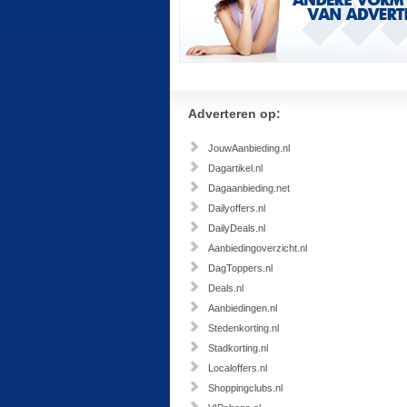
Adverteren op:
JouwAanbieding.nl
Dagartikel.nl
Dagaanbieding.net
Dailyoffers.nl
DailyDeals.nl
Aanbiedingoverzicht.nl
DagToppers.nl
Deals.nl
Aanbiedingen.nl
Stedenkorting.nl
Stadkorting.nl
Localoffers.nl
Shoppingclubs.nl