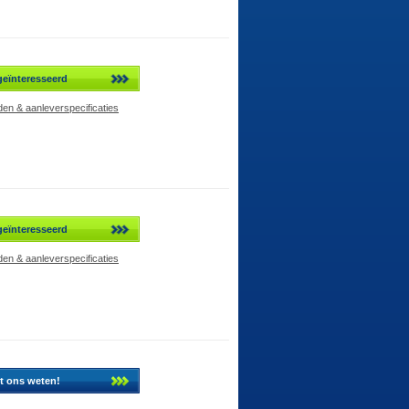
geïnteresseerd
en & aanleverspecificaties
geïnteresseerd
en & aanleverspecificaties
t ons weten!