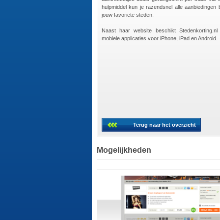
hulpmiddel kun je razendsnel alle aanbiedingen b
jouw favoriete steden.
Naast haar website beschikt Stedenkorting.nl
mobiele applicaties voor iPhone, iPad en Android.
Terug naar het overzicht
Mogelijkheden