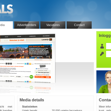
dia
Adverteerders
Vacatures
Contact
Inlog
Media details
Conta
zicht met
Statistieken
Meer info
it handige
Uniek bereik:
20.000 unieke bezoekers
kunt geb