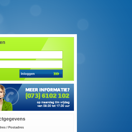
gen
ctgegevens
res / Postadres