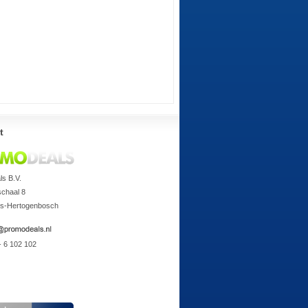
t
s B.V.
chaal 8
's-Hertogenbosch
- 6 102 102