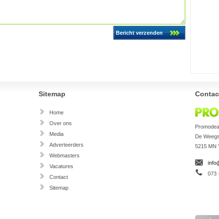
Sitemap
Contac
Home
Over ons
Promodeal
Media
De Weegs
Adverteerders
5215 MN 
Webmasters
Vacatures
073 
Contact
Sitemap