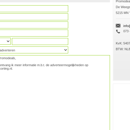
Promodeal
De Weegs
5215 MN 
073 
KvK: 540
BTW: NL8