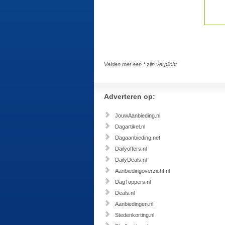
Velden met een * zijn verplicht
Adverteren op:
JouwAanbieding.nl
Dagartikel.nl
Dagaanbieding.net
Dailyoffers.nl
DailyDeals.nl
Aanbiedingoverzicht.nl
DagToppers.nl
Deals.nl
Aanbiedingen.nl
Stedenkorting.nl