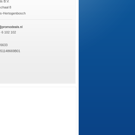
s B.V.
chaal 8
's-Hertogenbosch
- 6 102 102
76633
51148669B01