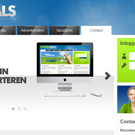
dia
Adverteerders
Vacatures
Contact
Inlog
Conta
Bezoekad