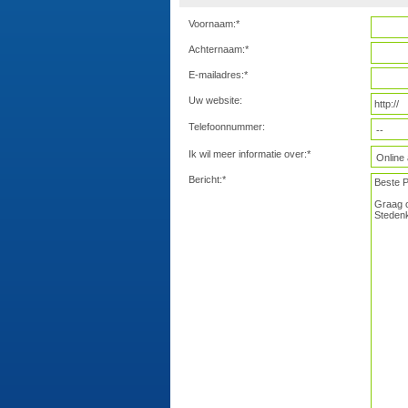
Voornaam:*
Achternaam:*
E-mailadres:*
Uw website:
Telefoonnummer:
Ik wil meer informatie over:*
Bericht:*