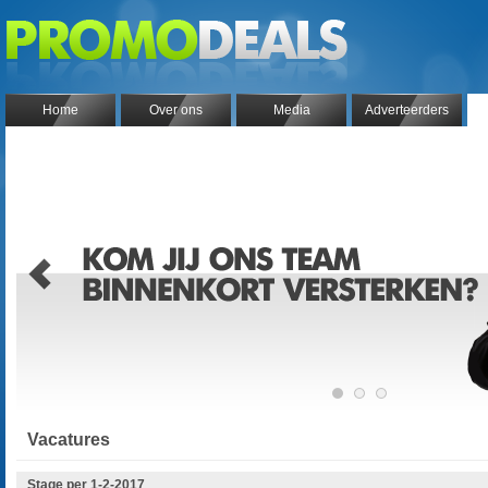
Home
Over ons
Media
Adverteerders
Vacatures
Stage per 1-2-2017