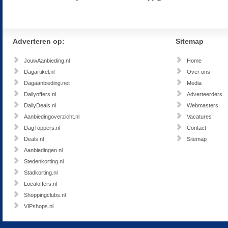
Adverteren op:
Sitemap
JouwAanbieding.nl
Home
Dagartikel.nl
Over ons
Dagaanbieding.net
Media
Dailyoffers.nl
Adverteerders
DailyDeals.nl
Webmasters
Aanbiedingoverzicht.nl
Vacatures
DagToppers.nl
Contact
Deals.nl
Sitemap
Aanbiedingen.nl
Stedenkorting.nl
Stadkorting.nl
Localoffers.nl
Shoppingclubs.nl
VIPshops.nl