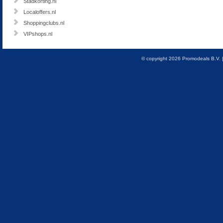
Stadkorting.nl
Localoffers.nl
Shoppingclubs.nl
VIPshops.nl
© copyright 2026 Promodeals B.V. 