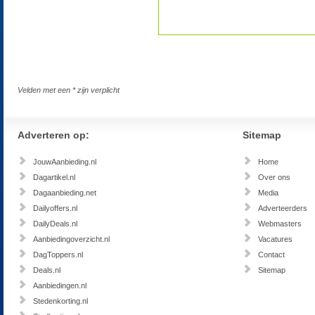
Velden met een * zijn verplicht
Adverteren op:
Sitemap
JouwAanbieding.nl
Home
Dagartikel.nl
Over ons
Dagaanbieding.net
Media
Dailyoffers.nl
Adverteerders
DailyDeals.nl
Webmasters
Aanbiedingoverzicht.nl
Vacatures
DagToppers.nl
Contact
Deals.nl
Sitemap
Aanbiedingen.nl
Stedenkorting.nl