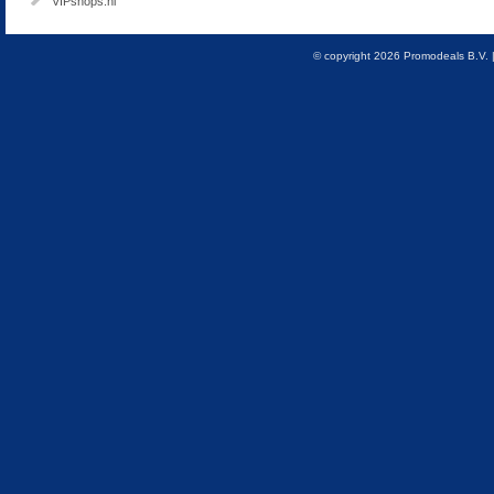
VIPshops.nl
© copyright 2026 Promodeals B.V. 