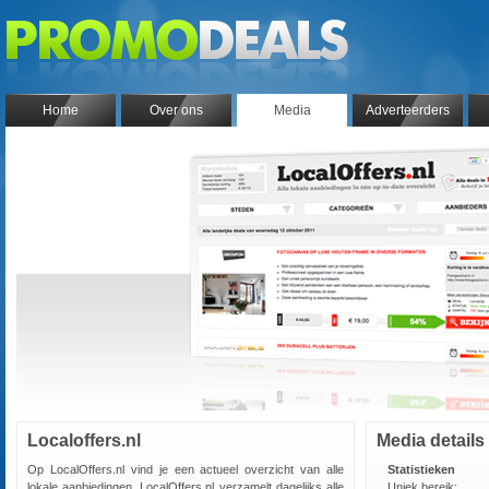
Home
Over ons
Media
Adverteerders
Localoffers.nl
Media details
Op LocalOffers.nl vind je een actueel overzicht van alle
Statistieken
lokale aanbiedingen. LocalOffers.nl verzamelt dagelijks alle
Uniek bereik: