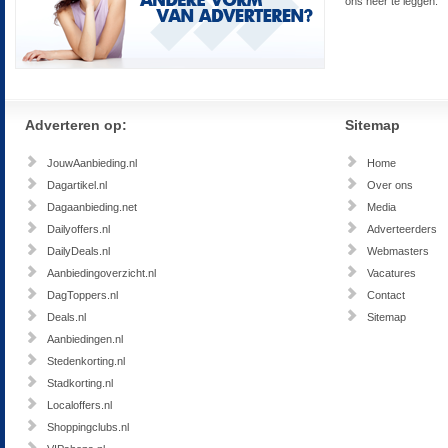
ons neer te leggen.
Adverteren op:
Sitemap
JouwAanbieding.nl
Home
Dagartikel.nl
Over ons
Dagaanbieding.net
Media
Dailyoffers.nl
Adverteerders
DailyDeals.nl
Webmasters
Aanbiedingoverzicht.nl
Vacatures
DagToppers.nl
Contact
Deals.nl
Sitemap
Aanbiedingen.nl
Stedenkorting.nl
Stadkorting.nl
Localoffers.nl
Shoppingclubs.nl