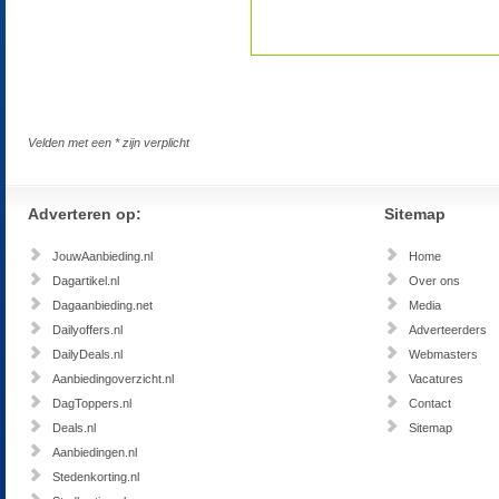
Velden met een * zijn verplicht
Adverteren op:
Sitemap
JouwAanbieding.nl
Home
Dagartikel.nl
Over ons
Dagaanbieding.net
Media
Dailyoffers.nl
Adverteerders
DailyDeals.nl
Webmasters
Aanbiedingoverzicht.nl
Vacatures
DagToppers.nl
Contact
Deals.nl
Sitemap
Aanbiedingen.nl
Stedenkorting.nl