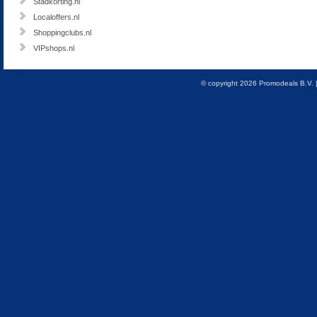
Stadkorting.nl
Localoffers.nl
Shoppingclubs.nl
VIPshops.nl
© copyright 2026 Promodeals B.V. 