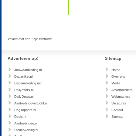
Velden met een * zijn verplicht
Adverteren op:
Sitemap
JouwAanbieding.nl
Home
Dagartikel.nl
Over ons
Dagaanbieding.net
Media
Dailyoffers.nl
Adverteerders
DailyDeals.nl
Webmasters
Aanbiedingoverzicht.nl
Vacatures
DagToppers.nl
Contact
Deals.nl
Sitemap
Aanbiedingen.nl
Stedenkorting.nl