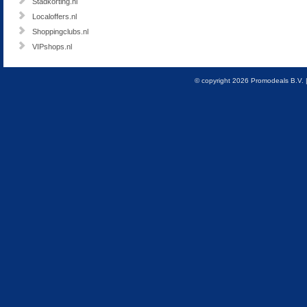
Stadkorting.nl
Localoffers.nl
Shoppingclubs.nl
VIPshops.nl
© copyright 2026 Promodeals B.V. 