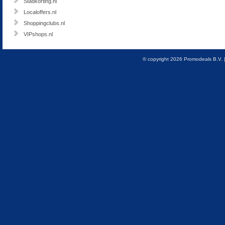
Stadkorting.nl
Localoffers.nl
Shoppingclubs.nl
VIPshops.nl
© copyright 2026 Promodeals B.V. 