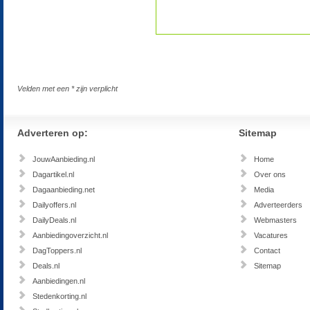
Velden met een * zijn verplicht
Adverteren op:
Sitemap
JouwAanbieding.nl
Home
Dagartikel.nl
Over ons
Dagaanbieding.net
Media
Dailyoffers.nl
Adverteerders
DailyDeals.nl
Webmasters
Aanbiedingoverzicht.nl
Vacatures
DagToppers.nl
Contact
Deals.nl
Sitemap
Aanbiedingen.nl
Stedenkorting.nl